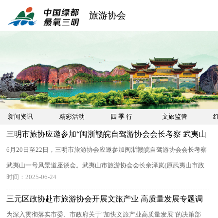
旅游协会
新闻资讯
精彩活动
四 季 行
文旅监管
红
三明市旅协应邀参加“闽浙赣皖自驾游协会会长考察 武夷山
一号风景道座谈会”
6月20日至22日，三明市旅游协会应邀参加闽浙赣皖自驾游协会会长考察
武夷山一号风景道座谈会。武夷山市旅游协会会长余泽岚(原武夷山市政
时间：2025-06-24
协副 ...
三元区政协赴市旅游协会开展文旅产业 高质量发展专题调
研
为深入贯彻落实市委、市政府关于"加快文旅产业高质量发展"的决策部