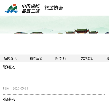
旅游协会
新闻资讯
精彩活动
四 季 行
文旅监管
红
张绳光
...
时间：2020-05-14
张绳光
...