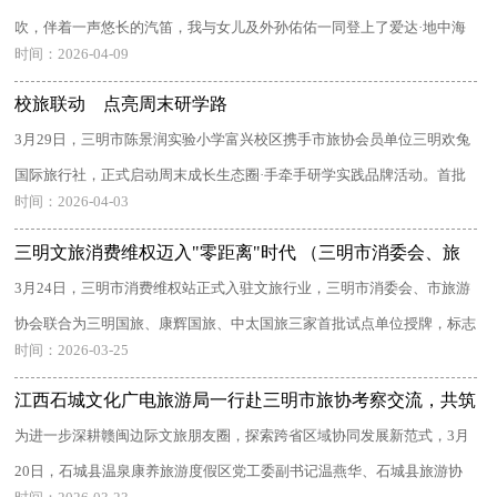
吹，伴着一声悠长的汽笛，我与女儿及外孙佑佑一同登上了爱达·地中海
时间：2026-04-09
号向 ...
校旅联动 点亮周末研学路
3月29日，三明市陈景润实验小学富兴校区携手市旅协会员单位三明欢兔
国际旅行社，正式启动周末成长生态圈·手牵手研学实践品牌活动。首批
时间：2026-04-03
30 ...
三明文旅消费维权迈入"零距离"时代 （三明市消委会、旅
游协会联合为首批三家旅行社授牌）
3月24日，三明市消费维权站正式入驻文旅行业，三明市消委会、市旅游
协会联合为三明国旅、康辉国旅、中太国旅三家首批试点单位授牌，标志
时间：2026-03-25
着 ...
江西石城文化广电旅游局一行赴三明市旅协考察交流，共筑
区域协同新高地
为进一步深耕赣闽边际文旅朋友圈，探索跨省区域协同发展新范式，3月
20日，石城县温泉康养旅游度假区党工委副书记温燕华、石城县旅游协