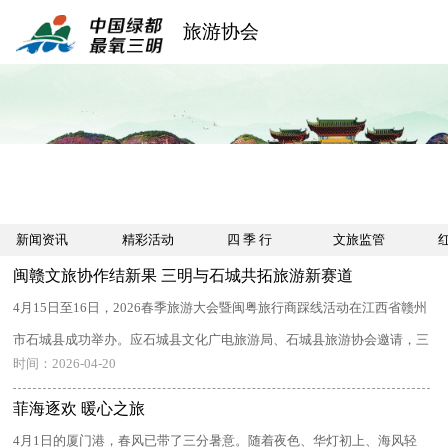
旅游协会
新闻资讯
精彩活动
四 季 行
文旅监管
红
闽赣文旅协作结新果 三明与石城共拓旅游新赛道
4月15日至16日，2026春季旅游大会暨闽粤旅行商踩线活动在江西省赣州
市石城县成功举办。应石城县文化广电旅游局、石城县旅游协会邀请，三
时间：2026-04-20
明 ...
菲海逐欢 暖心之旅
4月1日的厦门港，春风已带了三分暑意。随着夜色、华灯初上、海风轻